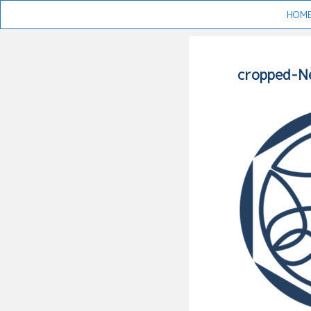
HOM
cropped-N