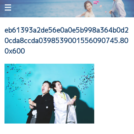
eb61393a2de56e0a0e5b998a364b0d2
0cda8ccda0398539001556090745.80
0x600